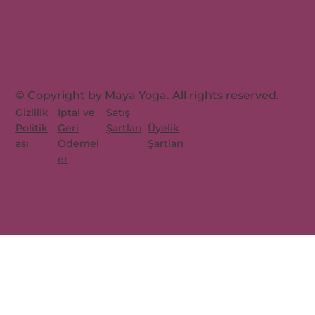
© Copyright by Maya Yoga. All rights reserved.
Gizlilik
İptal ve
Satış
Üyelik
Politik
Geri
Şartları
Şartları
ası
Ödemel
er