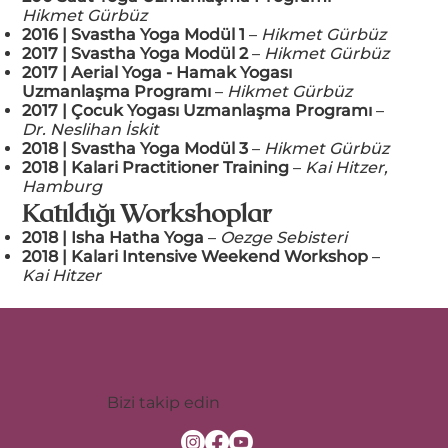
Hikmet Gürbüz
2016 | Svastha Yoga Modül 1
–
Hikmet Gürbüz
2017 | Svastha Yoga Modül 2
–
Hikmet Gürbüz
2017 | Aerial Yoga - Hamak Yogası
Uzmanlaşma Programı
–
Hikmet Gürbüz
2017 | Çocuk Yogası Uzmanlaşma Programı
–
Dr. Neslihan İskit
2018 | Svastha Yoga Modül 3
–
Hikmet Gürbüz
2018 | Kalari Practitioner Training
–
Kai Hitzer,
Hamburg
Katıldığı Workshoplar
2018 | Isha Hatha Yoga
–
Oezge Sebisteri
2018 | Kalari Intensive Weekend Workshop
–
Kai Hitzer
Bizi takip edin