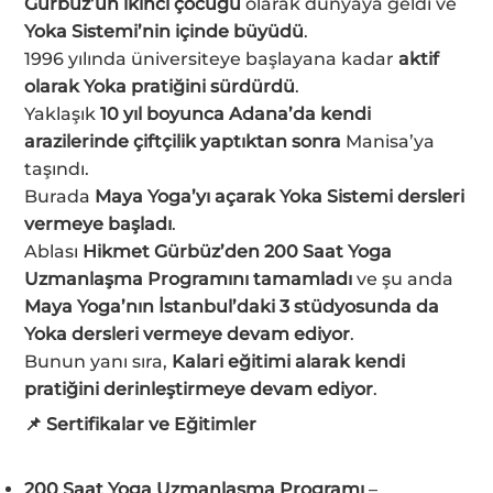
Gürbüz’ün ikinci çocuğu
olarak dünyaya geldi ve
Yoka Sistemi’nin içinde büyüdü
.
1996 yılında üniversiteye başlayana kadar
aktif
olarak Yoka pratiğini sürdürdü
.
Yaklaşık
10 yıl boyunca Adana’da kendi
arazilerinde çiftçilik yaptıktan sonra
Manisa’ya
taşındı.
Burada
Maya Yoga’yı açarak Yoka Sistemi dersleri
vermeye başladı
.
Ablası
Hikmet Gürbüz’den 200 Saat Yoga
Uzmanlaşma Programını tamamladı
ve şu anda
Maya Yoga’nın İstanbul’daki 3 stüdyosunda da
Yoka dersleri vermeye devam ediyor
.
Bunun yanı sıra,
Kalari eğitimi alarak kendi
pratiğini derinleştirmeye devam ediyor
.
📌 Sertifikalar ve Eğitimler
200 Saat Yoga Uzmanlaşma Programı
–