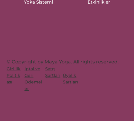
Yoka Sistemi
Etkinlikler
© Copyright by Maya Yoga. All rights reserved.
Gizlilik
İptal ve
Satış
Üyelik
Politik
Geri
Şartları
Şartları
ası
Ödemel
er