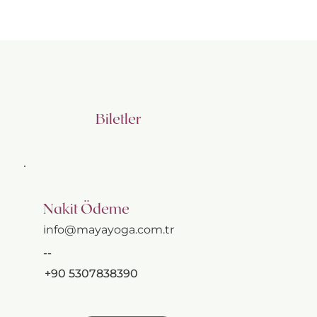
Biletler
Nakit Ödeme
info@mayayoga.com.tr
--
+90 5307838390